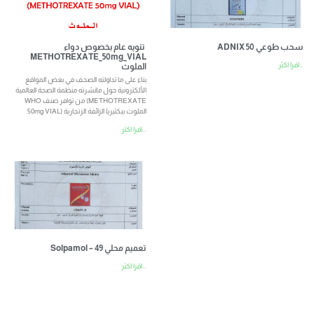
ADNIX 50 سحب طوعي
تنويه عام بخصوص دواء
METHOTREXATE_50mg_VIAL
اقرا اكثر...
الملوث
بناء على ما تداولته الصحف في بعض المواقع
الألكترونية حول مانشرته منظمة الصحة العالمية
WHO من توافر صنف (METHOTREXATE
50mg VIAL) الملوث ببكتيريا الزائفة الزنجارية
اقرا اكثر...
Solpamol – تعميم محلي 49
اقرا اكثر...