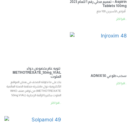
تعميم محلي رقم 1 للعام 2023 – Aspirin
Tablets 100mg
أقراص الأسبرين 100 ملغ
اقرا اكثر...
تنويه عام بخصوص دواء
METHOTREXATE_50mg_VIAL
ADNIX 50 سحب طوعي
الملوث
بناء على ما تداولته الصحف في بعض المواقع
اقرا اكثر...
الألكترونية حول مانشرته منظمة الصحة العالمية
WHO من توافر صنف (METHOTREXATE
50mg VIAL) الملوث ببكتيريا الزائفة الزنجارية
اقرا اكثر...