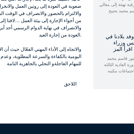
رقية تهنئة إلى معالي
صعوبة في العودة إلى روتين العمل والانخراط 
سم محمد بحيبح
والالتزام بالحضور والانصراف في الوقت ال
من أجواء الإجازة إلى بيئة العمل …لافتا إل
والانصراف في نهاية الدوام الرسمي أحد أبر
العودة من إجازة العيد.
د بلادنا في
لعادية الـ63 لمجلس وزراء
قرأ المز
والاتجاه إلى الأداء المهني الفعّال حيث أن 
اليومية بالكفاءة والسرعة المطلوبة، وعدم ا
تور قاسم محمد
للمهام العاجلةو التحلي بالجاهزية التامة
ة العادية الثالثة
جتماعات مكتبه
اللاحق